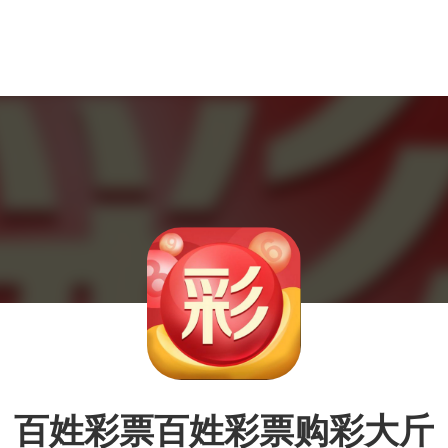
百姓彩票百姓彩票购彩大斤