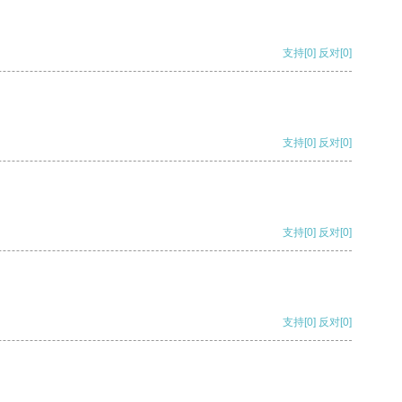
支持
[0]
反对
[0]
支持
[0]
反对
[0]
支持
[0]
反对
[0]
支持
[0]
反对
[0]