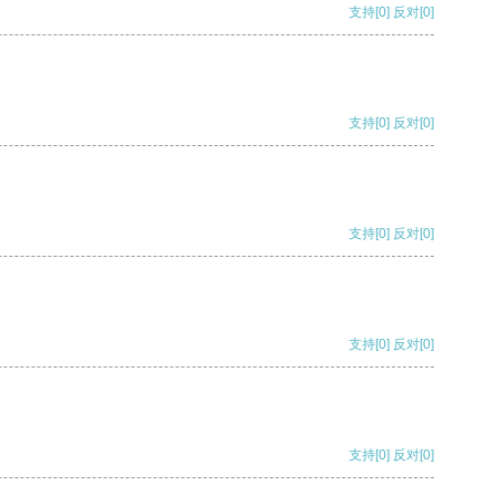
支持
[0]
反对
[0]
支持
[0]
反对
[0]
支持
[0]
反对
[0]
支持
[0]
反对
[0]
支持
[0]
反对
[0]