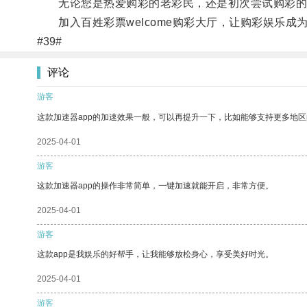
无论您是热爱购彩的老彩民，还是初次尝试购彩的
加入百姓彩票welcome购彩大厅，让购彩娱乐成
#39#
评论
游客
这款加速器app的加速效果一般，可以再提升一下，比如能够支持更多地
2025-04-01
游客
这款加速器app的操作非常简单，一键加速就能开启，非常方便。
2025-04-01
游客
这款app是我娱乐的好帮手，让我能够放松身心，享受美好时光。
2025-04-01
游客