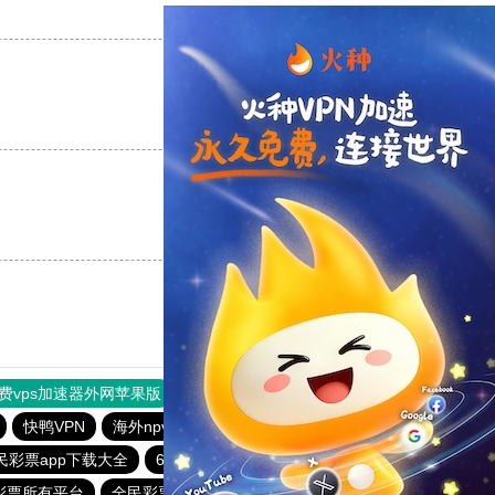
支持
[0]
反对
[0]
支持
[0]
反对
[0]
支持
[0]
反对
[0]
费vps加速器外网苹果版
旋风加速度器
快连加速器
快鸭VPN
海外npv加速器官网
老品牌—全民彩票
民彩票app下载大全
6f彩票welcome
全民彩票版本官方下载
彩票所有平台
全民彩票平台登录
全民彩票版本官方下载