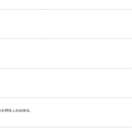
你在网络上自由移动。