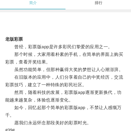
简介
排行
老版彩票
曾经，彩票版app是许多彩民们挚爱的应用之一。
那个时候，大家用着朴素的手机，在简单的界面上购买
彩票，查看开奖结果。
虽然功能简单，但那种赢得大奖的梦想让人心潮澎湃。
在旧版本的应用中，人们分享着自己的中奖经历，交流
彩票技巧，建立了一种特殊的彩民社区。
然而，随着科技的发展，彩票版app逐渐更新换代，功
能越来越复杂，体验也逐渐变化。
如今，回忆起那个简单的彩票版app，不禁让人感慨万
千。
愿我们永远怀念那段美好的彩票时光。
#39#