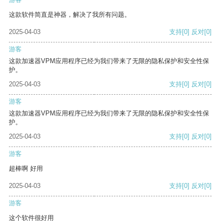
这款软件简直是神器，解决了我所有问题。
2025-04-03
支持
[0]
反对
[0]
游客
这款加速器VPM应用程序已经为我们带来了无限的隐私保护和安全性保
护。
2025-04-03
支持
[0]
反对
[0]
游客
这款加速器VPM应用程序已经为我们带来了无限的隐私保护和安全性保
护。
2025-04-03
支持
[0]
反对
[0]
游客
超棒啊 好用
2025-04-03
支持
[0]
反对
[0]
游客
这个软件很好用