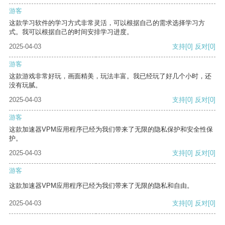
游客
这款学习软件的学习方式非常灵活，可以根据自己的需求选择学习方
式。我可以根据自己的时间安排学习进度。
2025-04-03
支持
[0]
反对
[0]
游客
这款游戏非常好玩，画面精美，玩法丰富。我已经玩了好几个小时，还
没有玩腻。
2025-04-03
支持
[0]
反对
[0]
游客
这款加速器VPM应用程序已经为我们带来了无限的隐私保护和安全性保
护。
2025-04-03
支持
[0]
反对
[0]
游客
这款加速器VPM应用程序已经为我们带来了无限的隐私和自由。
2025-04-03
支持
[0]
反对
[0]