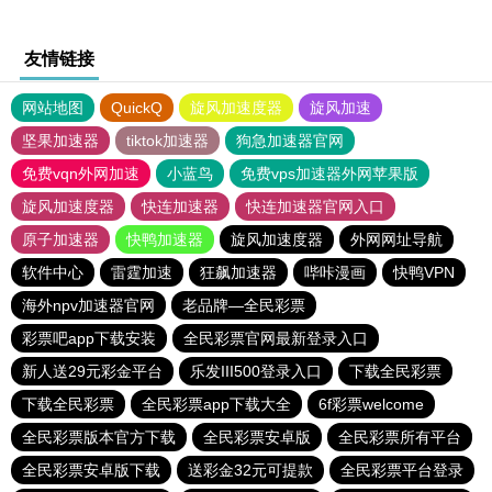
友情链接
网站地图
QuickQ
旋风加速度器
旋风加速
坚果加速器
tiktok加速器
狗急加速器官网
免费vqn外网加速
小蓝鸟
免费vps加速器外网苹果版
旋风加速度器
快连加速器
快连加速器官网入口
原子加速器
快鸭加速器
旋风加速度器
外网网址导航
软件中心
雷霆加速
狂飙加速器
哔咔漫画
快鸭VPN
海外npv加速器官网
老品牌—全民彩票
彩票吧app下载安装
全民彩票官网最新登录入口
新人送29元彩金平台
乐发III500登录入口
下载全民彩票
下载全民彩票
全民彩票app下载大全
6f彩票welcome
全民彩票版本官方下载
全民彩票安卓版
全民彩票所有平台
全民彩票安卓版下载
送彩金32元可提款
全民彩票平台登录