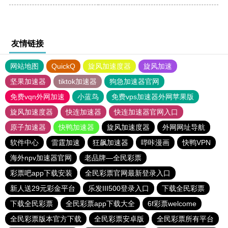
友情链接
网站地图
QuickQ
旋风加速度器
旋风加速
坚果加速器
tiktok加速器
狗急加速器官网
免费vqn外网加速
小蓝鸟
免费vps加速器外网苹果版
旋风加速度器
快连加速器
快连加速器官网入口
原子加速器
快鸭加速器
旋风加速度器
外网网址导航
软件中心
雷霆加速
狂飙加速器
哔咔漫画
快鸭VPN
海外npv加速器官网
老品牌—全民彩票
彩票吧app下载安装
全民彩票官网最新登录入口
新人送29元彩金平台
乐发III500登录入口
下载全民彩票
下载全民彩票
全民彩票app下载大全
6f彩票welcome
全民彩票版本官方下载
全民彩票安卓版
全民彩票所有平台