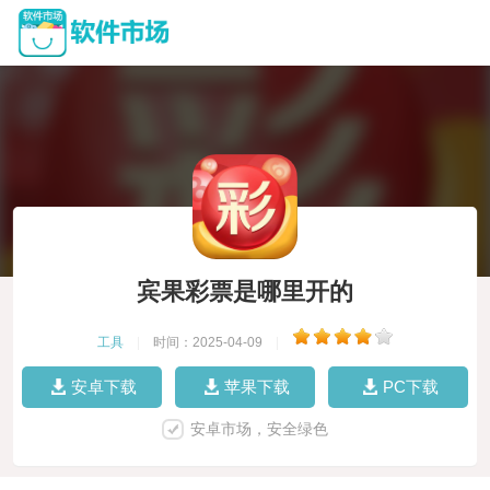
宾果彩票是哪里开的
工具
|
时间：2025-04-09
|
安卓下载
苹果下载
PC下载
安卓市场，安全绿色