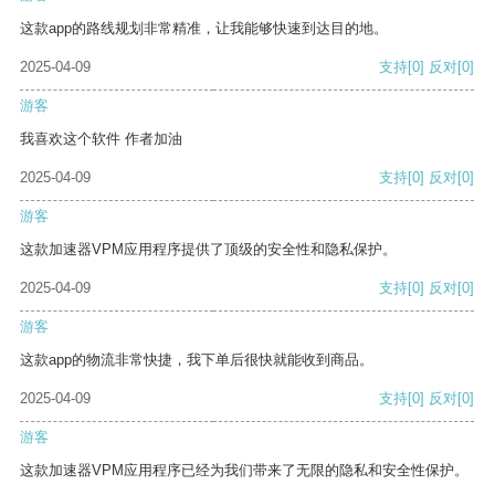
这款app的路线规划非常精准，让我能够快速到达目的地。
2025-04-09
支持
[0]
反对
[0]
游客
我喜欢这个软件 作者加油
2025-04-09
支持
[0]
反对
[0]
游客
这款加速器VPM应用程序提供了顶级的安全性和隐私保护。
2025-04-09
支持
[0]
反对
[0]
游客
这款app的物流非常快捷，我下单后很快就能收到商品。
2025-04-09
支持
[0]
反对
[0]
游客
这款加速器VPM应用程序已经为我们带来了无限的隐私和安全性保护。