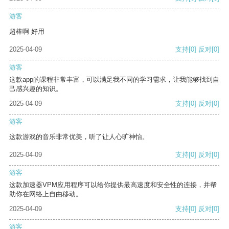
游客
超棒啊 好用
2025-04-09
支持
[0]
反对
[0]
游客
这款app的课程非常丰富，可以满足我不同的学习需求，让我能够找到自
己感兴趣的知识。
2025-04-09
支持
[0]
反对
[0]
游客
这款游戏的音乐非常优美，听了让人心旷神怡。
2025-04-09
支持
[0]
反对
[0]
游客
这款加速器VPM应用程序可以给你提供最高速度和安全性的连接，并帮
助你在网络上自由移动。
2025-04-09
支持
[0]
反对
[0]
游客