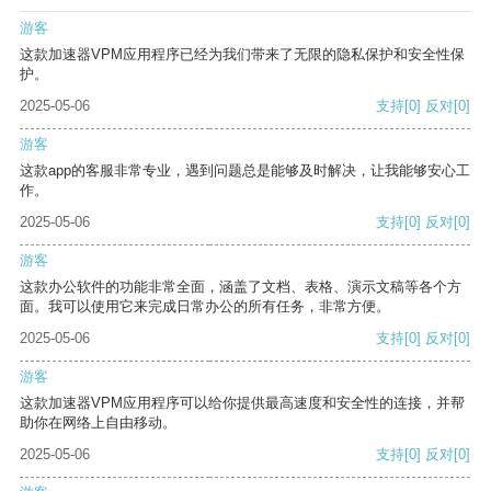
游客
这款加速器VPM应用程序已经为我们带来了无限的隐私保护和安全性保
护。
2025-05-06
支持
[0]
反对
[0]
游客
这款app的客服非常专业，遇到问题总是能够及时解决，让我能够安心工
作。
2025-05-06
支持
[0]
反对
[0]
游客
这款办公软件的功能非常全面，涵盖了文档、表格、演示文稿等各个方
面。我可以使用它来完成日常办公的所有任务，非常方便。
2025-05-06
支持
[0]
反对
[0]
游客
这款加速器VPM应用程序可以给你提供最高速度和安全性的连接，并帮
助你在网络上自由移动。
2025-05-06
支持
[0]
反对
[0]