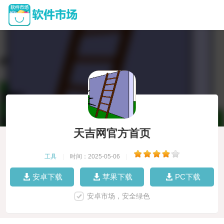
天吉网官方首页
工具
|
时间：2025-05-06
|
安卓下载
苹果下载
PC下载
安卓市场，安全绿色