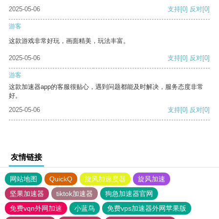
2025-05-06
支持
[0]
反对
[0]
游客
这款游戏非常好玩，画面精美，玩法丰富。
2025-05-06
支持
[0]
反对
[0]
游客
这款加速器app的客服很贴心，遇到问题都能及时解决，服务态度非常
好。
2025-05-06
支持
[0]
反对
[0]
友情链接
网站地图
QuickQ
旋风加速度器
旋风加速
坚果加速器
tiktok加速器
狗急加速器官网
免费vqn外网加速
小蓝鸟
免费vps加速器外网苹果版