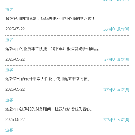
游客
超级好用的加速器，妈妈再也不用担心我的学习啦！
2025-05-22
支持
[0]
反对
[0]
游客
这款app的物流非常快捷，我下单后很快就能收到商品。
2025-05-22
支持
[0]
反对
[0]
游客
这款软件的设计非常人性化，使用起来非常方便。
2025-05-22
支持
[0]
反对
[0]
游客
这款app就像我的财务顾问，让我能够省钱又省心。
2025-05-22
支持
[0]
反对
[0]
游客