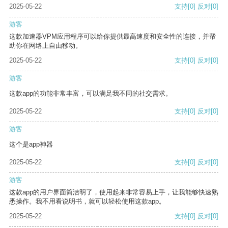
2025-05-22
支持
[0]
反对
[0]
游客
这款加速器VPM应用程序可以给你提供最高速度和安全性的连接，并帮
助你在网络上自由移动。
2025-05-22
支持
[0]
反对
[0]
游客
这款app的功能非常丰富，可以满足我不同的社交需求。
2025-05-22
支持
[0]
反对
[0]
游客
这个是app神器
2025-05-22
支持
[0]
反对
[0]
游客
这款app的用户界面简洁明了，使用起来非常容易上手，让我能够快速熟
悉操作。我不用看说明书，就可以轻松使用这款app。
2025-05-22
支持
[0]
反对
[0]