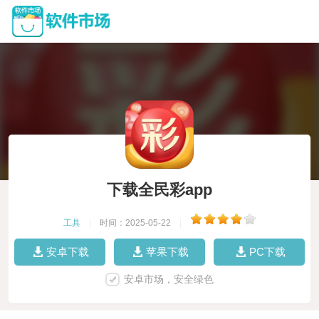
下载全民彩app
工具
|
时间：2025-05-22
|
安卓下载
苹果下载
PC下载
安卓市场，安全绿色