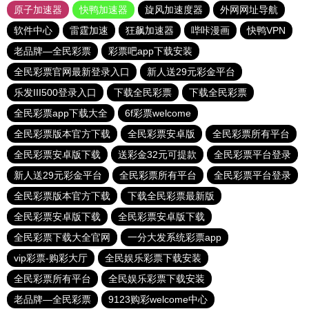
原子加速器
快鸭加速器
旋风加速度器
外网网址导航
软件中心
雷霆加速
狂飙加速器
哔咔漫画
快鸭VPN
老品牌—全民彩票
彩票吧app下载安装
全民彩票官网最新登录入口
新人送29元彩金平台
乐发III500登录入口
下载全民彩票
下载全民彩票
全民彩票app下载大全
6f彩票welcome
全民彩票版本官方下载
全民彩票安卓版
全民彩票所有平台
全民彩票安卓版下载
送彩金32元可提款
全民彩票平台登录
新人送29元彩金平台
全民彩票所有平台
全民彩票平台登录
全民彩票版本官方下载
下载全民彩票最新版
全民彩票安卓版下载
全民彩票安卓版下载
全民彩票下载大全官网
一分大发系统彩票app
vip彩票-购彩大厅
全民娱乐彩票下载安装
全民彩票所有平台
全民娱乐彩票下载安装
老品牌—全民彩票
9123购彩welcome中心