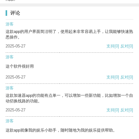
评论
游客
这款app的用户界面简洁明了，使用起来非常容易上手，让我能够快速熟
悉操作。
2025-05-27
支持
[0]
反对
[0]
游客
这个软件很好用
2025-05-27
支持
[0]
反对
[0]
游客
这款加速器app的功能有点单一，可以增加一些新功能，比如增加一个自
动切换线路的功能。
2025-05-27
支持
[0]
反对
[0]
游客
这款app就像我的娱乐小助手，随时随地为我的娱乐提供帮助。