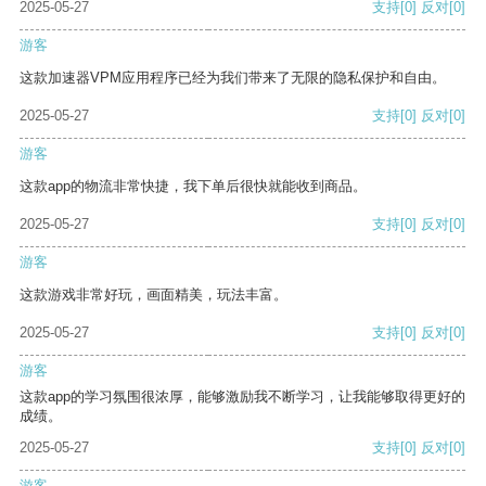
2025-05-27
支持
[0]
反对
[0]
游客
这款加速器VPM应用程序已经为我们带来了无限的隐私保护和自由。
2025-05-27
支持
[0]
反对
[0]
游客
这款app的物流非常快捷，我下单后很快就能收到商品。
2025-05-27
支持
[0]
反对
[0]
游客
这款游戏非常好玩，画面精美，玩法丰富。
2025-05-27
支持
[0]
反对
[0]
游客
这款app的学习氛围很浓厚，能够激励我不断学习，让我能够取得更好的
成绩。
2025-05-27
支持
[0]
反对
[0]
游客