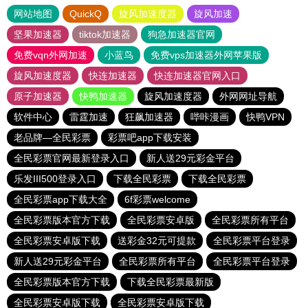
网站地图
QuickQ
旋风加速度器
旋风加速
坚果加速器
tiktok加速器
狗急加速器官网
免费vqn外网加速
小蓝鸟
免费vps加速器外网苹果版
旋风加速度器
快连加速器
快连加速器官网入口
原子加速器
快鸭加速器
旋风加速度器
外网网址导航
软件中心
雷霆加速
狂飙加速器
哔咔漫画
快鸭VPN
老品牌—全民彩票
彩票吧app下载安装
全民彩票官网最新登录入口
新人送29元彩金平台
乐发III500登录入口
下载全民彩票
下载全民彩票
全民彩票app下载大全
6f彩票welcome
全民彩票版本官方下载
全民彩票安卓版
全民彩票所有平台
全民彩票安卓版下载
送彩金32元可提款
全民彩票平台登录
新人送29元彩金平台
全民彩票所有平台
全民彩票平台登录
全民彩票版本官方下载
下载全民彩票最新版
全民彩票安卓版下载
全民彩票安卓版下载