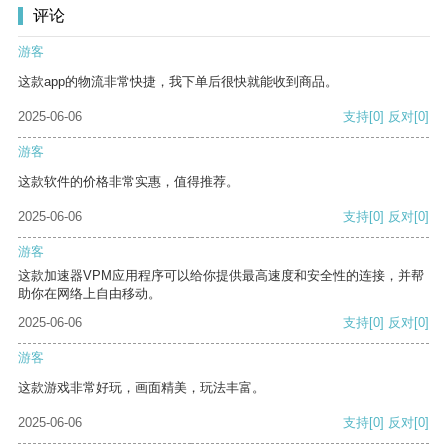
评论
游客
这款app的物流非常快捷，我下单后很快就能收到商品。
2025-06-06
支持
[0]
反对
[0]
游客
这款软件的价格非常实惠，值得推荐。
2025-06-06
支持
[0]
反对
[0]
游客
这款加速器VPM应用程序可以给你提供最高速度和安全性的连接，并帮
助你在网络上自由移动。
2025-06-06
支持
[0]
反对
[0]
游客
这款游戏非常好玩，画面精美，玩法丰富。
2025-06-06
支持
[0]
反对
[0]