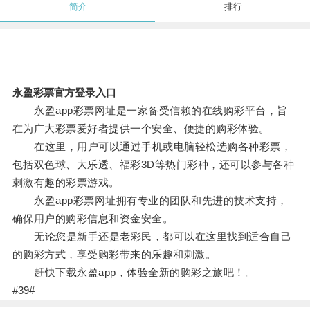
简介
排行
永盈彩票官方登录入口
永盈app彩票网址是一家备受信赖的在线购彩平台，旨
在为广大彩票爱好者提供一个安全、便捷的购彩体验。
在这里，用户可以通过手机或电脑轻松选购各种彩票，
包括双色球、大乐透、福彩3D等热门彩种，还可以参与各种
刺激有趣的彩票游戏。
永盈app彩票网址拥有专业的团队和先进的技术支持，
确保用户的购彩信息和资金安全。
无论您是新手还是老彩民，都可以在这里找到适合自己
的购彩方式，享受购彩带来的乐趣和刺激。
赶快下载永盈app，体验全新的购彩之旅吧！。
#39#