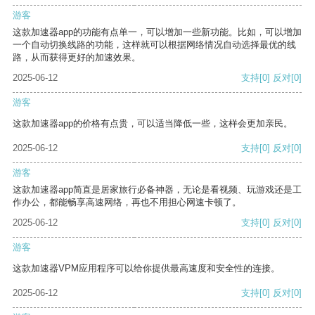
游客
这款加速器app的功能有点单一，可以增加一些新功能。比如，可以增加
一个自动切换线路的功能，这样就可以根据网络情况自动选择最优的线
路，从而获得更好的加速效果。
2025-06-12
支持
[0]
反对
[0]
游客
这款加速器app的价格有点贵，可以适当降低一些，这样会更加亲民。
2025-06-12
支持
[0]
反对
[0]
游客
这款加速器app简直是居家旅行必备神器，无论是看视频、玩游戏还是工
作办公，都能畅享高速网络，再也不用担心网速卡顿了。
2025-06-12
支持
[0]
反对
[0]
游客
这款加速器VPM应用程序可以给你提供最高速度和安全性的连接。
2025-06-12
支持
[0]
反对
[0]