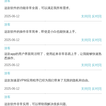
游客
这款软件的功能非常全面，可以满足我所有需求。
2025-06-12
支持
[0]
反对
[0]
游客
这款软件的操作非常简单，即使是小白也能快速上手。
2025-06-12
支持
[0]
反对
[0]
游客
这款app的用户界面简洁明了，使用起来非常容易上手，让我能够快速熟
悉操作。
2025-06-12
支持
[0]
反对
[0]
游客
这款加速器VPM应用程序已经为我们带来了无限的隐私和自由。
2025-06-12
支持
[0]
反对
[0]
游客
这款软件非常实用，可以帮助我解决很多问题。