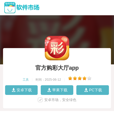
官方购彩大厅app
工具
|
时间：2025-06-12
|
安卓下载
苹果下载
PC下载
安卓市场，安全绿色