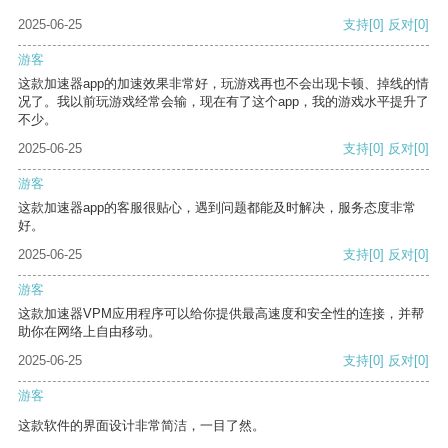
2025-06-25
支持
[0]
反对
[0]
游客
这款加速器app的加速效果非常好，玩游戏再也不会出现卡顿、掉线的情
况了。我以前玩游戏经常会输，现在有了这个app，我的游戏水平提升了
不少。
2025-06-25
支持
[0]
反对
[0]
游客
这款加速器app的客服很贴心，遇到问题都能及时解决，服务态度非常
好。
2025-06-25
支持
[0]
反对
[0]
游客
这款加速器VPM应用程序可以给你提供最高速度和安全性的连接，并帮
助你在网络上自由移动。
2025-06-25
支持
[0]
反对
[0]
游客
这款软件的界面设计非常简洁，一目了然。