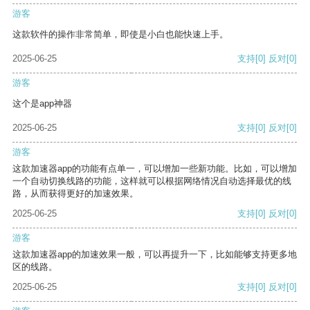
游客
这款软件的操作非常简单，即使是小白也能快速上手。
2025-06-25
支持
[0]
反对
[0]
游客
这个是app神器
2025-06-25
支持
[0]
反对
[0]
游客
这款加速器app的功能有点单一，可以增加一些新功能。比如，可以增加
一个自动切换线路的功能，这样就可以根据网络情况自动选择最优的线
路，从而获得更好的加速效果。
2025-06-25
支持
[0]
反对
[0]
游客
这款加速器app的加速效果一般，可以再提升一下，比如能够支持更多地
区的线路。
2025-06-25
支持
[0]
反对
[0]