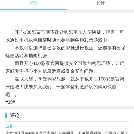
简介
排行
开心100彩票官网下载让购彩更加方便快捷，玩家们可
以通过手机或电脑随时随地参与到各种彩票游戏中。
不仅可以选择自己喜欢的彩种进行投注，还能享有更多
优惠活动和抽奖机会。
而且开心100彩票官网提供安全可靠的购彩环境，让玩
家们无需担心个人信息泄露或资金安全问题。
赢取大奖，享受购彩乐趣，就从下载开心100彩票官网
开始吧！快来加入我们，一起体验刺激好玩的购彩快感
吧！。
#39#
评论
游客
这款加速器app简直是居家旅行必备神器，无论是看视频、玩游戏还是工