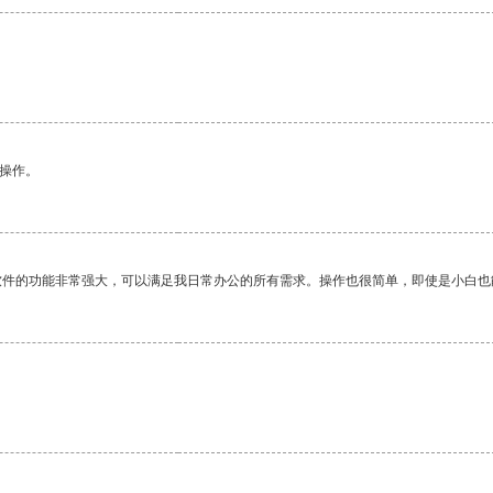
悉操作。
软件的功能非常强大，可以满足我日常办公的所有需求。操作也很简单，即使是小白也