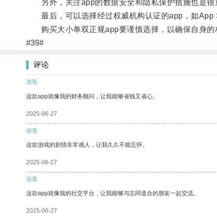
另外，关注app的数据安全和隐私保护措施也是很
最后，可以选择经过权威机构认证的app，如App Sto
购买大小单双正规app要谨慎选择，以确保自身的
#39#
评论
游客
这款app就像我的财务顾问，让我能够省钱又省心。
2025-06-27
游客
这款游戏的剧情非常感人，让我久久不能忘怀。
2025-06-27
游客
这款app就像我的社交平台，让我能够与志同道合的朋友一起交流。
2025-06-27