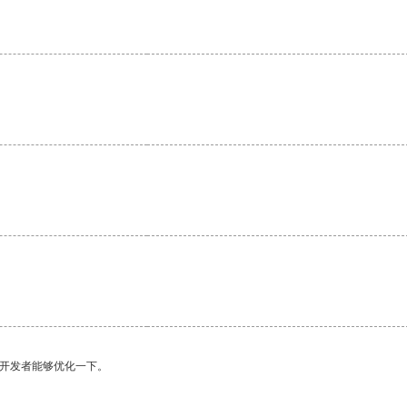
望开发者能够优化一下。