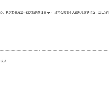
放心。我以前使用过一些其他的加速器app，经常会出现个人信息泄露的情况，这让我
有玩腻。