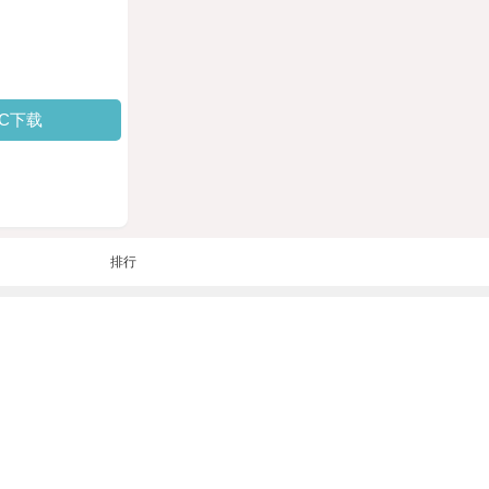
PC下载
排行