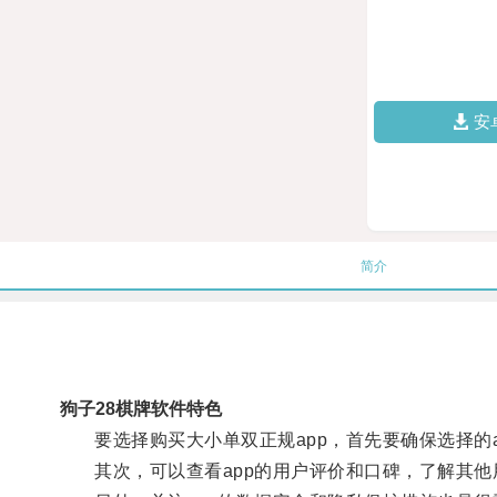
安
简介
狗子28棋牌软件特色
要选择购买大小单双正规app，首先要确保选择的a
其次，可以查看app的用户评价和口碑，了解其他