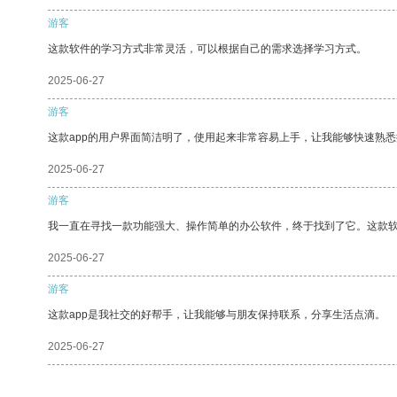
游客
这款软件的学习方式非常灵活，可以根据自己的需求选择学习方式。
2025-06-27
游客
这款app的用户界面简洁明了，使用起来非常容易上手，让我能够快速熟
2025-06-27
游客
我一直在寻找一款功能强大、操作简单的办公软件，终于找到了它。这款
2025-06-27
游客
这款app是我社交的好帮手，让我能够与朋友保持联系，分享生活点滴。
2025-06-27