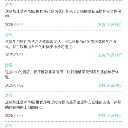
游客
这款加速器VPM应用程序已经为我们带来了无限的隐私保护和安全性保
护。
2025-07-02
支持
[0]
反对
[0]
游客
这款学习软件的学习方式非常灵活，可以根据自己的需求选择学习方
式。我可以根据自己的时间安排学习进度。
2025-07-02
支持
[0]
反对
[0]
游客
这款app的酒店、餐厅推荐非常有用，让我能够享受到高品质的旅行体
验。
2025-07-02
支持
[0]
反对
[0]
游客
这款加速器VPM应用程序可以给你提供最高速度和安全性的连接，并帮
助你在网络上自由移动。
2025-07-02
支持
[0]
反对
[0]
游客