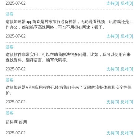
2025-07-02
支持
[0]
反对
[0]
游客
这款加速器app简直是居家旅行必备神器，无论是看视频、玩游戏还是工
作办公，都能畅享高速网络，再也不用担心网速卡顿了。
2025-07-02
支持
[0]
反对
[0]
游客
这款软件非常实用，可以帮助我解决很多问题。比如，我可以使用它来
查找资料、翻译语言、编写代码等。
2025-07-02
支持
[0]
反对
[0]
游客
这款加速器VPM应用程序已经为我们带来了无限的流畅体验和安全性保
护。
2025-07-02
支持
[0]
反对
[0]
游客
超棒啊 好用
2025-07-02
支持
[0]
反对
[0]