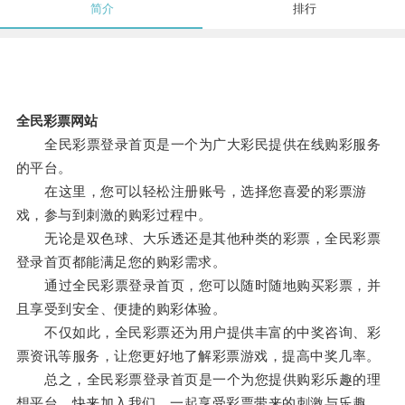
简介
排行
全民彩票网站
全民彩票登录首页是一个为广大彩民提供在线购彩服务
的平台。
在这里，您可以轻松注册账号，选择您喜爱的彩票游
戏，参与到刺激的购彩过程中。
无论是双色球、大乐透还是其他种类的彩票，全民彩票
登录首页都能满足您的购彩需求。
通过全民彩票登录首页，您可以随时随地购买彩票，并
且享受到安全、便捷的购彩体验。
不仅如此，全民彩票还为用户提供丰富的中奖咨询、彩
票资讯等服务，让您更好地了解彩票游戏，提高中奖几率。
总之，全民彩票登录首页是一个为您提供购彩乐趣的理
想平台，快来加入我们，一起享受彩票带来的刺激与乐趣