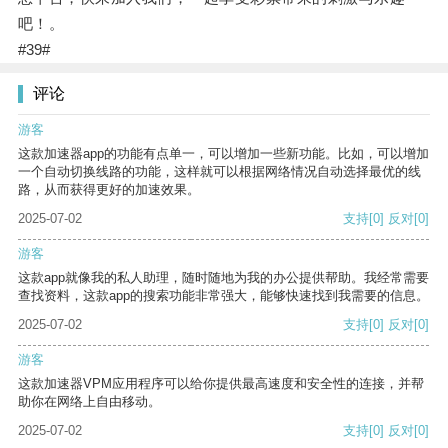
吧！。
#39#
评论
游客
这款加速器app的功能有点单一，可以增加一些新功能。比如，可以增加
一个自动切换线路的功能，这样就可以根据网络情况自动选择最优的线
路，从而获得更好的加速效果。
2025-07-02
支持
[0]
反对
[0]
游客
这款app就像我的私人助理，随时随地为我的办公提供帮助。我经常需要
查找资料，这款app的搜索功能非常强大，能够快速找到我需要的信息。
2025-07-02
支持
[0]
反对
[0]
游客
这款加速器VPM应用程序可以给你提供最高速度和安全性的连接，并帮
助你在网络上自由移动。
2025-07-02
支持
[0]
反对
[0]