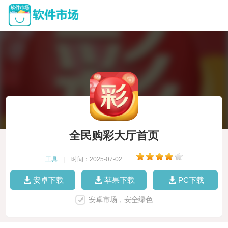
全民购彩大厅首页
工具
|
时间：2025-07-02
|
安卓下载
苹果下载
PC下载
安卓市场，安全绿色