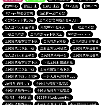
软件中心
雷霆加速
狂飙加速器
哔咔漫画
快鸭VPN
海外npv加速器官网
老品牌—全民彩票
彩票吧app下载安装
全民彩票官网最新登录入口
新人送29元彩金平台
乐发III500登录入口
下载全民彩票
下载全民彩票
全民彩票app下载大全
6f彩票welcome
全民彩票版本官方下载
全民彩票安卓版
全民彩票所有平台
全民彩票安卓版下载
送彩金32元可提款
全民彩票平台登录
新人送29元彩金平台
全民彩票所有平台
全民彩票平台登录
全民彩票版本官方下载
下载全民彩票最新版
全民彩票安卓版下载
全民彩票安卓版下载
全民彩票下载大全官网
一分大发系统彩票app
vip彩票-购彩大厅
全民娱乐彩票下载安装
全民彩票所有平台
全民娱乐彩票下载安装
老品牌—全民彩票
9123购彩welcome中心
全民彩票所有平台
永盈彩票-购彩大厅
全民彩票平台登录