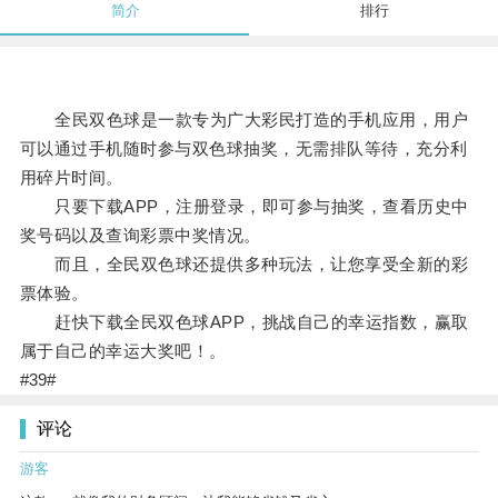
简介
排行
全民双色球是一款专为广大彩民打造的手机应用，用户
可以通过手机随时参与双色球抽奖，无需排队等待，充分利
用碎片时间。
只要下载APP，注册登录，即可参与抽奖，查看历史中
奖号码以及查询彩票中奖情况。
而且，全民双色球还提供多种玩法，让您享受全新的彩
票体验。
赶快下载全民双色球APP，挑战自己的幸运指数，赢取
属于自己的幸运大奖吧！。
#39#
评论
游客