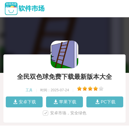
全民双色球免费下载最新版本大全
工具
|
时间：2025-07-24
|
安卓下载
苹果下载
PC下载
安卓市场，安全绿色