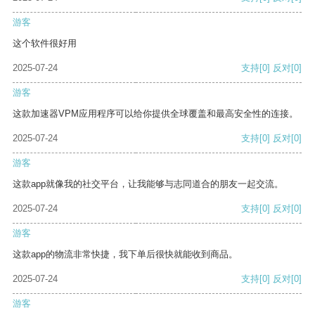
游客
这个软件很好用
2025-07-24
支持
[0]
反对
[0]
游客
这款加速器VPM应用程序可以给你提供全球覆盖和最高安全性的连接。
2025-07-24
支持
[0]
反对
[0]
游客
这款app就像我的社交平台，让我能够与志同道合的朋友一起交流。
2025-07-24
支持
[0]
反对
[0]
游客
这款app的物流非常快捷，我下单后很快就能收到商品。
2025-07-24
支持
[0]
反对
[0]
游客