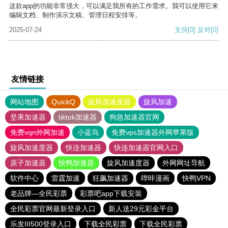
这款app的功能非常强大，可以满足我所有的工作需求。我可以使用它来
编辑文档、制作演示文稿、管理日程安排等。
2025-07-24
支持
[0]
反对
[0]
友情链接
网站地图
QuickQ
旋风加速度器
旋风加速
坚果加速器
tiktok加速器
狗急加速器官网
免费vqn外网加速
小蓝鸟
免费vps加速器外网苹果版
旋风加速度器
快连加速器
快连加速器官网入口
原子加速器
快鸭加速器
旋风加速度器
外网网址导航
软件中心
雷霆加速
狂飙加速器
哔咔漫画
快鸭VPN
老品牌—全民彩票
彩票吧app下载安装
全民彩票官网最新登录入口
新人送29元彩金平台
乐发III500登录入口
下载全民彩票
下载全民彩票