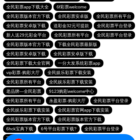
全民彩票app下载大全
6f彩票welcome
全民彩票版本官方下载
全民彩票安卓版
全民彩票所有平台
全民彩票安卓版下载
送彩金32元可提款
全民彩票平台登录
新人送29元彩金平台
全民彩票所有平台
全民彩票平台登录
全民彩票版本官方下载
下载全民彩票最新版
全民彩票安卓版下载
全民彩票安卓版下载
全民彩票下载大全官网
一分大发系统彩票app
vip彩票-购彩大厅
全民娱乐彩票下载安装
全民彩票所有平台
全民娱乐彩票下载安装
老品牌—全民彩票
9123购彩welcome中心
全民彩票所有平台
永盈彩票-购彩大厅
全民彩票平台登录
全民娱乐彩票下载安装
全民彩票官网app下载安装
全民彩票版本官方下载
全民彩票版本官方下载
6hck宝典下载
6号平台彩票下载?
全民彩票平台登录
下载全民彩票
168彩票平台8元彩金