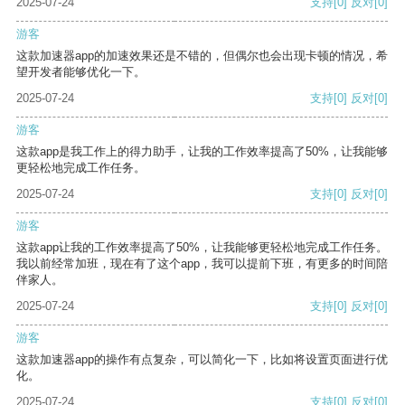
2025-07-24
支持
[0]
反对
[0]
游客
这款加速器app的加速效果还是不错的，但偶尔也会出现卡顿的情况，希
望开发者能够优化一下。
2025-07-24
支持
[0]
反对
[0]
游客
这款app是我工作上的得力助手，让我的工作效率提高了50%，让我能够
更轻松地完成工作任务。
2025-07-24
支持
[0]
反对
[0]
游客
这款app让我的工作效率提高了50%，让我能够更轻松地完成工作任务。
我以前经常加班，现在有了这个app，我可以提前下班，有更多的时间陪
伴家人。
2025-07-24
支持
[0]
反对
[0]
游客
这款加速器app的操作有点复杂，可以简化一下，比如将设置页面进行优
化。
2025-07-24
支持
[0]
反对
[0]