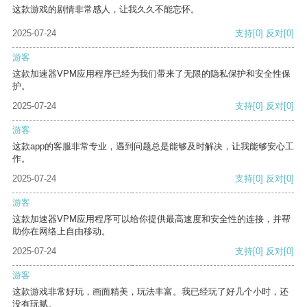
这款游戏的剧情非常感人，让我久久不能忘怀。
2025-07-24
支持
[0]
反对
[0]
游客
这款加速器VPM应用程序已经为我们带来了无限的隐私保护和安全性保
护。
2025-07-24
支持
[0]
反对
[0]
游客
这款app的客服非常专业，遇到问题总是能够及时解决，让我能够安心工
作。
2025-07-24
支持
[0]
反对
[0]
游客
这款加速器VPM应用程序可以给你提供最高速度和安全性的连接，并帮
助你在网络上自由移动。
2025-07-24
支持
[0]
反对
[0]
游客
这款游戏非常好玩，画面精美，玩法丰富。我已经玩了好几个小时，还
没有玩腻。