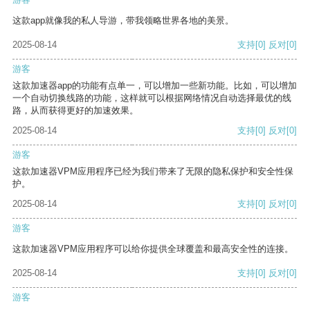
这款app就像我的私人导游，带我领略世界各地的美景。
2025-08-14
支持
[0]
反对
[0]
游客
这款加速器app的功能有点单一，可以增加一些新功能。比如，可以增加
一个自动切换线路的功能，这样就可以根据网络情况自动选择最优的线
路，从而获得更好的加速效果。
2025-08-14
支持
[0]
反对
[0]
游客
这款加速器VPM应用程序已经为我们带来了无限的隐私保护和安全性保
护。
2025-08-14
支持
[0]
反对
[0]
游客
这款加速器VPM应用程序可以给你提供全球覆盖和最高安全性的连接。
2025-08-14
支持
[0]
反对
[0]
游客