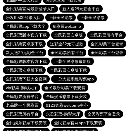
老品牌—全民彩票
彩票吧app下载安装
全民彩票官网最新登录入口
新人送29元彩金平台
乐发III500登录入口
下载全民彩票
下载全民彩票
全民彩票app下载大全
6f彩票welcome
全民彩票版本官方下载
全民彩票安卓版
全民彩票所有平台
全民彩票安卓版下载
送彩金32元可提款
全民彩票平台登录
新人送29元彩金平台
全民彩票所有平台
全民彩票平台登录
全民彩票版本官方下载
下载全民彩票最新版
全民彩票安卓版下载
全民彩票安卓版下载
全民彩票下载大全官网
一分大发系统彩票app
vip彩票-购彩大厅
全民娱乐彩票下载安装
全民彩票所有平台
全民娱乐彩票下载安装
老品牌—全民彩票
9123购彩welcome中心
全民彩票所有平台
永盈彩票-购彩大厅
全民彩票平台登录
全民娱乐彩票下载安装
全民彩票官网app下载安装