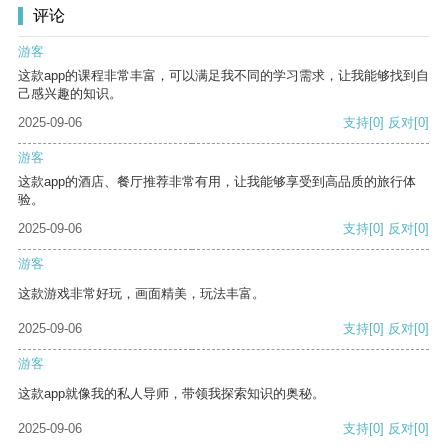
评论
游客
这款app的课程非常丰富，可以满足我不同的学习需求，让我能够找到自
己感兴趣的知识。
2025-09-06
支持
[0]
反对
[0]
游客
这款app的酒店、餐厅推荐非常有用，让我能够享受到高品质的旅行体
验。
2025-09-06
支持
[0]
反对
[0]
游客
这款游戏非常好玩，画面精美，玩法丰富。
2025-09-06
支持
[0]
反对
[0]
游客
这款app就像我的私人导师，带领我探索知识的奥秘。
2025-09-06
支持
[0]
反对
[0]