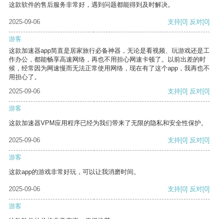
这款软件的售后服务非常好，遇到问题都能得到及时解决。
2025-09-06
支持
[0]
反对
[0]
游客
这款加速器app简直是居家旅行必备神器，无论是看视频、玩游戏还是工
作办公，都能畅享高速网络，再也不用担心网速卡顿了。以前出差的时
候，经常因为网速慢而无法正常使用网络，现在有了这个app，我再也不
用担心了。
2025-09-06
支持
[0]
反对
[0]
游客
这款加速器VPM应用程序已经为我们带来了无限的隐私和安全性保护。
2025-09-06
支持
[0]
反对
[0]
游客
这款app的游戏非常好玩，可以让我消磨时间。
2025-09-06
支持
[0]
反对
[0]
游客