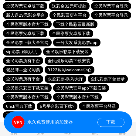
全民彩票安卓版下载
送彩金32元可提款
全民彩票平台登录
新人送29元彩金平台
全民彩票所有平台
全民彩票平台登录
全民彩票版本官方下载
下载全民彩票最新版
全民彩票安卓版下载
全民彩票安卓版下载
全民彩票下载大全官网
一分大发系统彩票app
vip彩票-购彩大厅
全民娱乐彩票下载安装
全民彩票所有平台
全民娱乐彩票下载安装
老品牌—全民彩票
9123购彩welcome中心
全民彩票所有平台
永盈彩票-购彩大厅
全民彩票平台登录
全民娱乐彩票下载安装
全民彩票官网app下载安装
全民彩票版本官方下载
全民彩票版本官方下载
6hck宝典下载
6号平台彩票下载?
全民彩票平台登录
下载全民彩票
168彩票平台8元彩金
永久免费使用的加速器
下载
0.022907s
首页
安卓
苹果
排行
推荐