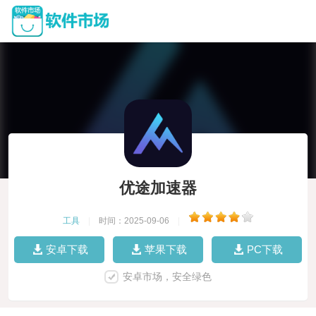
优途加速器
工具
|
时间：2025-09-06
|
安卓下载
苹果下载
PC下载
安卓市场，安全绿色