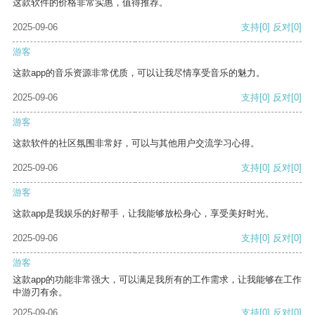
这款软件的价格非常实惠，值得推荐。
2025-09-06
支持
[0]
反对
[0]
游客
这款app的音乐资源非常优质，可以让我尽情享受音乐的魅力。
2025-09-06
支持
[0]
反对
[0]
游客
这款软件的社区氛围非常好，可以与其他用户交流学习心得。
2025-09-06
支持
[0]
反对
[0]
游客
这款app是我娱乐的好帮手，让我能够放松身心，享受美好时光。
2025-09-06
支持
[0]
反对
[0]
游客
这款app的功能非常强大，可以满足我所有的工作需求，让我能够在工作
中游刃有余。
2025-09-06
支持
[0]
反对
[0]