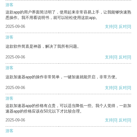
游客
这款app的用户界面简洁明了，使用起来非常容易上手，让我能够快速熟
悉操作。我不用看说明书，就可以轻松使用这款app。
2025-09-06
支持
[0]
反对
[0]
游客
这款软件简直是神器，解决了我所有问题。
2025-09-06
支持
[0]
反对
[0]
游客
这款加速器app的操作非常简单，一键加速就能开启，非常方便。
2025-09-06
支持
[0]
反对
[0]
游客
这款加速器app的价格有点贵，可以适当降低一些。我个人觉得，一款加
速器app的价格应该在50元以下才比较合理。
2025-09-06
支持
[0]
反对
[0]
游客