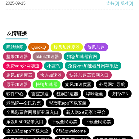
2025-09-15
支持
[0]
反对
[0]
友情链接
网站地图
QuickQ
旋风加速度器
旋风加速
坚果加速器
tiktok加速器
狗急加速器官网
免费vqn外网加速
小蓝鸟
免费vps加速器外网苹果版
旋风加速度器
快连加速器
快连加速器官网入口
原子加速器
快鸭加速器
旋风加速度器
外网网址导航
软件中心
雷霆加速
狂飙加速器
哔咔漫画
快鸭VPN
老品牌—全民彩票
彩票吧app下载安装
全民彩票官网最新登录入口
新人送29元彩金平台
乐发III500登录入口
下载全民彩票
下载全民彩票
全民彩票app下载大全
6f彩票welcome