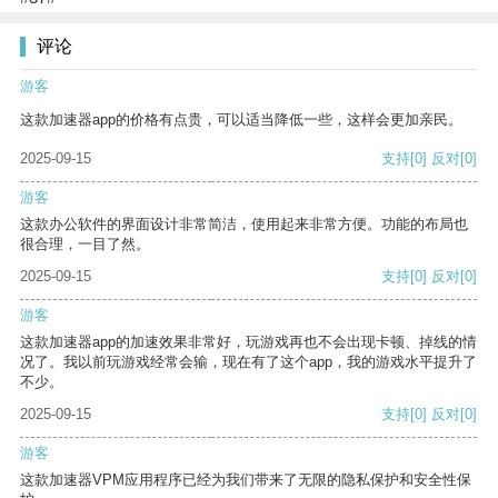
评论
游客
这款加速器app的价格有点贵，可以适当降低一些，这样会更加亲民。
2025-09-15
支持
[0]
反对
[0]
游客
这款办公软件的界面设计非常简洁，使用起来非常方便。功能的布局也
很合理，一目了然。
2025-09-15
支持
[0]
反对
[0]
游客
这款加速器app的加速效果非常好，玩游戏再也不会出现卡顿、掉线的情
况了。我以前玩游戏经常会输，现在有了这个app，我的游戏水平提升了
不少。
2025-09-15
支持
[0]
反对
[0]
游客
这款加速器VPM应用程序已经为我们带来了无限的隐私保护和安全性保