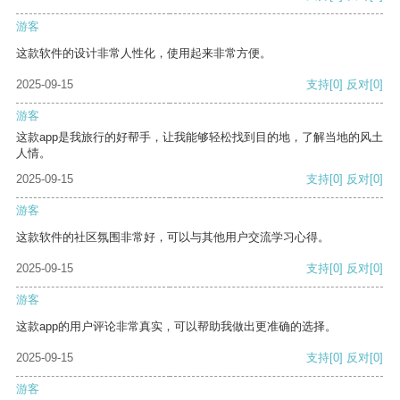
游客
这款软件的设计非常人性化，使用起来非常方便。
2025-09-15
支持
[0]
反对
[0]
游客
这款app是我旅行的好帮手，让我能够轻松找到目的地，了解当地的风土
人情。
2025-09-15
支持
[0]
反对
[0]
游客
这款软件的社区氛围非常好，可以与其他用户交流学习心得。
2025-09-15
支持
[0]
反对
[0]
游客
这款app的用户评论非常真实，可以帮助我做出更准确的选择。
2025-09-15
支持
[0]
反对
[0]
游客