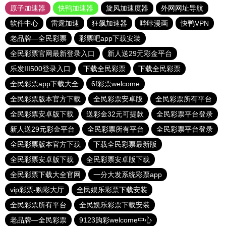
原子加速器
快鸭加速器
旋风加速度器
外网网址导航
软件中心
雷霆加速
狂飙加速器
哔咔漫画
快鸭VPN
老品牌—全民彩票
彩票吧app下载安装
全民彩票官网最新登录入口
新人送29元彩金平台
乐发III500登录入口
下载全民彩票
下载全民彩票
全民彩票app下载大全
6f彩票welcome
全民彩票版本官方下载
全民彩票安卓版
全民彩票所有平台
全民彩票安卓版下载
送彩金32元可提款
全民彩票平台登录
新人送29元彩金平台
全民彩票所有平台
全民彩票平台登录
全民彩票版本官方下载
下载全民彩票最新版
全民彩票安卓版下载
全民彩票安卓版下载
全民彩票下载大全官网
一分大发系统彩票app
vip彩票-购彩大厅
全民娱乐彩票下载安装
全民彩票所有平台
全民娱乐彩票下载安装
老品牌—全民彩票
9123购彩welcome中心