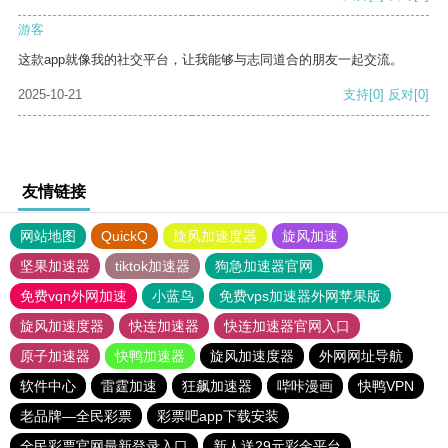
游客
这款app就像我的社交平台，让我能够与志同道合的朋友一起交流。
2025-10-21
支持
[0]
反对
[0]
友情链接
网站地图
QuickQ
旋风加速度器
旋风加速
坚果加速器
tiktok加速器
狗急加速器官网
免费vqn外网加速
小蓝鸟
免费vps加速器外网苹果版
旋风加速度器
快连加速器
快连加速器官网入口
原子加速器
快鸭加速器
旋风加速度器
外网网址导航
软件中心
雷霆加速
狂飙加速器
哔咔漫画
快鸭VPN
老品牌—全民彩票
彩票吧app下载安装
全民彩票官网最新登录入口
新人送29元彩金平台