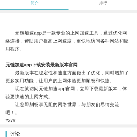
简介
排行
元链加速app是一款专业的上网加速工具，通过优化网
络连接，帮助用户提高上网速度，更快地访问各种网站和应
用程序。
元链加速app下载安装最新版本官网
最新版本在稳定性和速度方面做出了优化，同时增加了
更多实用功能，让用户的上网体验更加顺畅和快捷。
现在就访问元链加速app官网，立即下载最新版本，体
验更快速的上网方式。
让您即刻畅享无阻的网络世界，与朋友们尽情交流
吧！。
#37#
评论