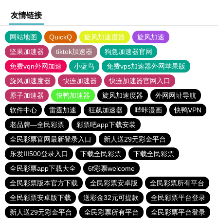
友情链接
网站地图
QuickQ
旋风加速度器
旋风加速
坚果加速器
tiktok加速器
狗急加速器官网
免费vqn外网加速
小蓝鸟
免费vps加速器外网苹果版
旋风加速度器
快连加速器
快连加速器官网入口
原子加速器
快鸭加速器
旋风加速度器
外网网址导航
软件中心
雷霆加速
狂飙加速器
哔咔漫画
快鸭VPN
老品牌—全民彩票
彩票吧app下载安装
全民彩票官网最新登录入口
新人送29元彩金平台
乐发III500登录入口
下载全民彩票
下载全民彩票
全民彩票app下载大全
6f彩票welcome
全民彩票版本官方下载
全民彩票安卓版
全民彩票所有平台
全民彩票安卓版下载
送彩金32元可提款
全民彩票平台登录
新人送29元彩金平台
全民彩票所有平台
全民彩票平台登录