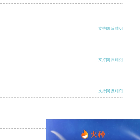
支持
[0]
反对
[0]
支持
[0]
反对
[0]
支持
[0]
反对
[0]
支持
[0]
反对
[0]