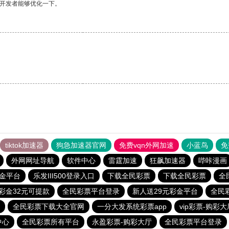
望开发者能够优化一下。
。
tiktok加速器
狗急加速器官网
免费vqn外网加速
小蓝鸟
免
外网网址导航
软件中心
雷霆加速
狂飙加速器
哔咔漫画
彩金平台
乐发III500登录入口
下载全民彩票
下载全民彩票
全
彩金32元可提款
全民彩票平台登录
新人送29元彩金平台
全民
全民彩票下载大全官网
一分大发系统彩票app
vip彩票-购彩大
中心
全民彩票所有平台
永盈彩票-购彩大厅
全民彩票平台登录