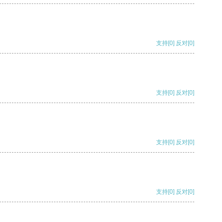
支持
[0]
反对
[0]
支持
[0]
反对
[0]
支持
[0]
反对
[0]
支持
[0]
反对
[0]