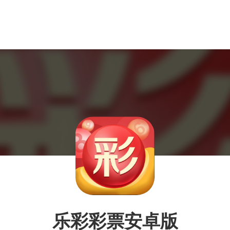
乐彩彩票安卓版