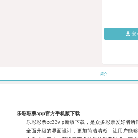
安
简介
乐彩彩票app官方手机版下载
乐彩彩票cc33vⅰp新版下载，是众多彩票爱好者所
全面升级的界面设计，更加简洁清晰，让用户能够