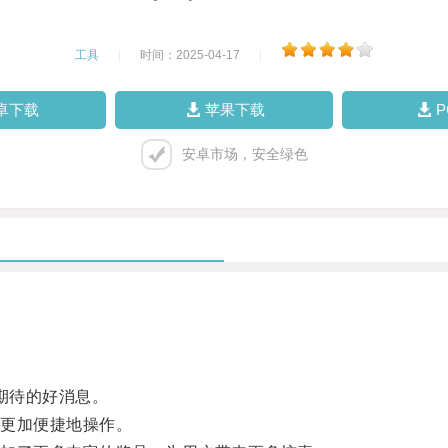
工具
|
时间：2025-04-17
|
卓下载
苹果下载
安卓市场，安全绿色
期待的好消息。
更加便捷地操作。