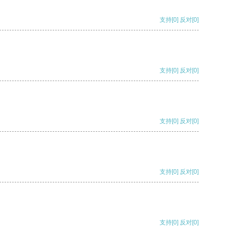
支持
[0]
反对
[0]
支持
[0]
反对
[0]
支持
[0]
反对
[0]
支持
[0]
反对
[0]
支持
[0]
反对
[0]