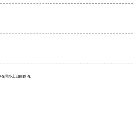
。
你在网络上自由移动。