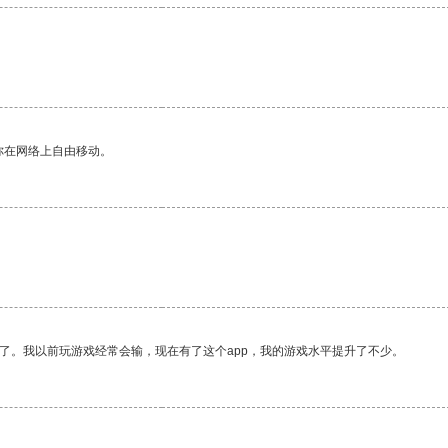
你在网络上自由移动。
了。我以前玩游戏经常会输，现在有了这个app，我的游戏水平提升了不少。