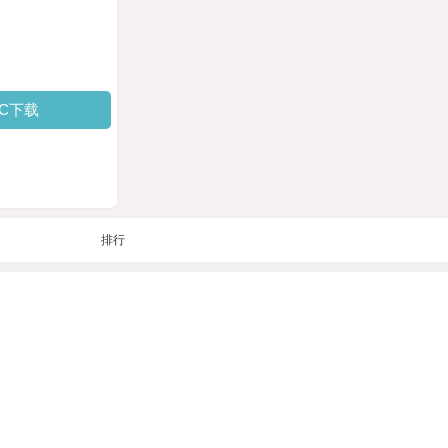
PC下载
排行